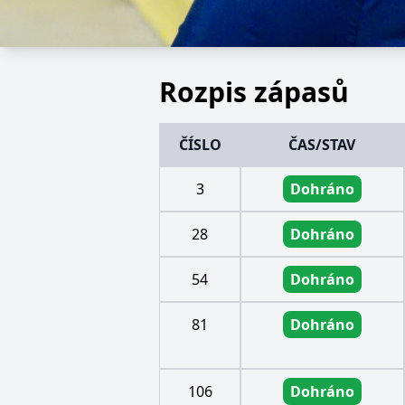
Rozpis zápasů
ČÍSLO
ČAS/STAV
3
Dohráno
28
Dohráno
54
Dohráno
81
Dohráno
106
Dohráno