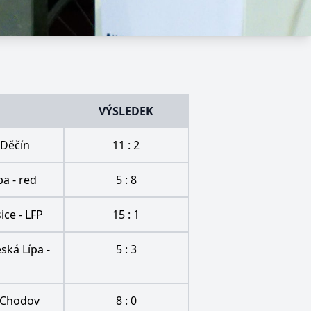
VÝSLEDEK
 Děčín
11 : 2
pa - red
5 : 8
ice - LFP
15 : 1
ská Lípa -
5 : 3
 Chodov
8 : 0