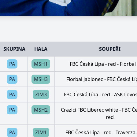
SKUPINA
HALA
SOUPEŘI
PA
MSH1
FBC Česká Lípa - red
-
Florbal
PA
MSH3
Florbal Jablonec
-
FBC Česká Lí
PA
ZIM3
FBC Česká Lípa - red
-
ASK Lovos
PA
MSH2
Crazíci FBC Liberec white
-
FBC Če
red
PA
ZIM1
FBC Česká Lípa - red
-
Traverza