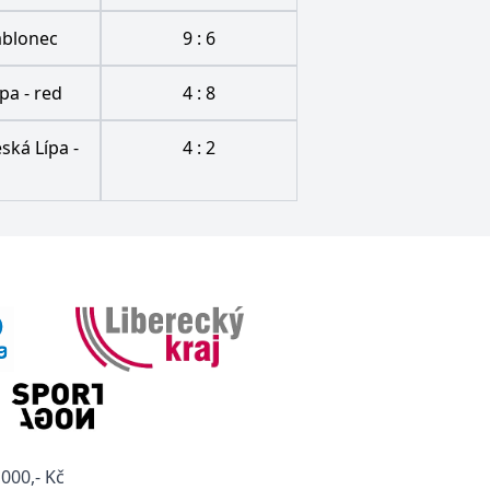
Jablonec
9 : 6
pa - red
4 : 8
ská Lípa -
4 : 2
000,- Kč