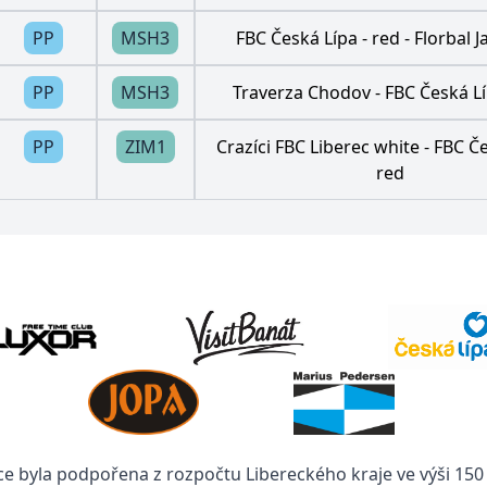
PP
MSH3
FBC Česká Lípa - red
-
Florbal 
PP
MSH3
Traverza Chodov
-
FBC Česká Lí
PP
ZIM1
Crazíci FBC Liberec white
-
FBC Če
red
ce byla podpořena z rozpočtu Libereckého kraje ve výši 150 