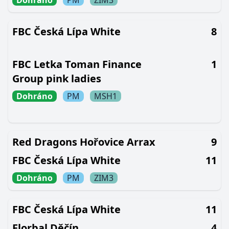
Dohráno
PM
ZIM3
FBC Česká Lípa White
8
FBC Letka Toman Finance
1
Group pink ladies
Dohráno
PM
MSH1
Red Dragons Hořovice Arrax
9
FBC Česká Lípa White
11
Dohráno
PM
ZIM3
FBC Česká Lípa White
11
Florbal Děčín
4