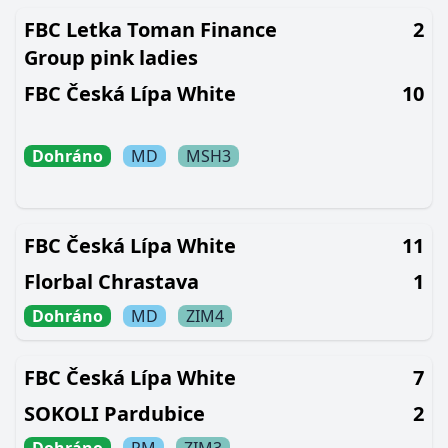
FBC Letka Toman Finance
2
Group pink ladies
FBC Česká Lípa White
10
Dohráno
MD
MSH3
FBC Česká Lípa White
11
Florbal Chrastava
1
Dohráno
MD
ZIM4
FBC Česká Lípa White
7
SOKOLI Pardubice
2