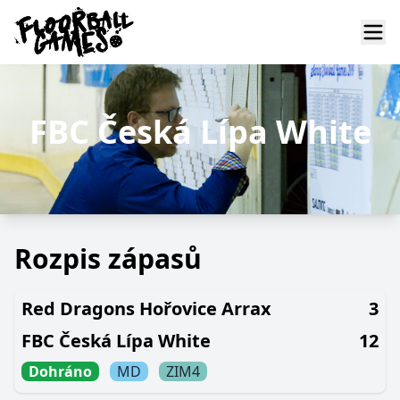
FBC Česká Lípa White
Rozpis zápasů
Red Dragons Hořovice Arrax
3
FBC Česká Lípa White
12
Dohráno
MD
ZIM4